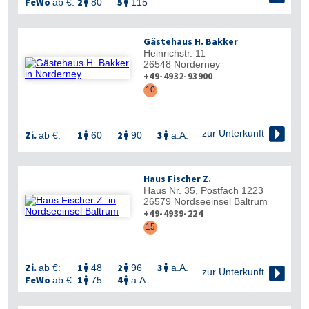
FeWo
2
5
ab €:
80
115


Gästehaus H. Bakker
Heinrichstr. 11
26548
Norderney
+49-4932-93900
10

zur Unterkunft
Zi.
1
2
3
ab €:
60
90
a.A.



Haus Fischer Z.
Haus Nr. 35, Postfach 1223
26579
Nordseeinsel Baltrum
+49-4939-224
15
Zi.
1
2
3
ab €:
48
96
a.A.




zur Unterkunft
FeWo
1
4
ab €:
75
a.A.

