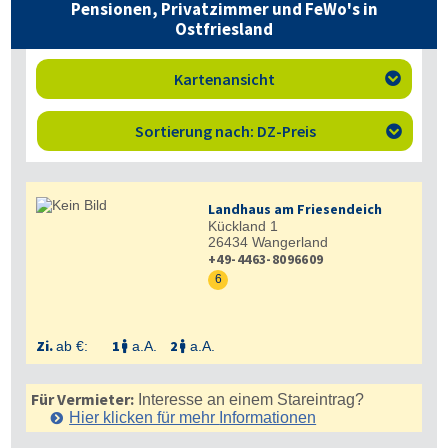
Pensionen, Privatzimmer und FeWo's in
Ostfriesland
Kartenansicht

Sortierung nach: DZ-Preis

Landhaus am Friesendeich
Kückland 1
26434
Wangerland
+49-4463-8096609
6
Zi.
1
2
ab €:
a.A.
a.A.


Für Vermieter:
Interesse an einem Stareintrag?
Hier klicken für mehr
Informationen