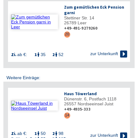
Zum gemütlichen Eck Pension
garni
Stettiner Str. 14
26789
Leer
+49-491-9279260
20

zur Unterkunft
Zi.
1
2
ab €:
35
52


Weitere Einträge:
Haus Töwerland
Dünenstr. 6, Postfach 1118
26557
Nordseeinsel Juist
+49-4935-333
14
Zi.
1
2
ab €:
50
98



zur Unterkunft