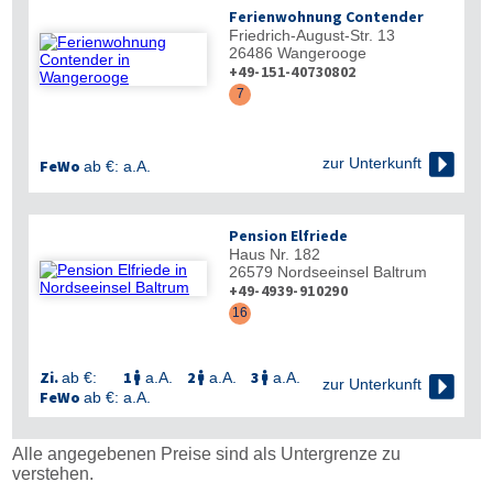
Ferienwohnung Contender
Friedrich-August-Str. 13
26486
Wangerooge
+49-151-40730802
7

zur Unterkunft
FeWo
ab €:
a.A.
Pension Elfriede
Haus Nr. 182
26579
Nordseeinsel Baltrum
+49-4939-910290
16
Zi.
1
2
3
ab €:
a.A.
a.A.
a.A.




zur Unterkunft
FeWo
ab €:
a.A.
Alle angegebenen Preise sind als Untergrenze zu
verstehen.