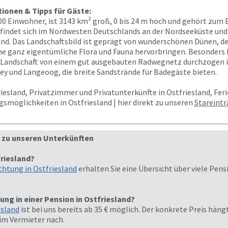
ionen & Tipps für Gäste:
000 Einwohner, ist 3143 km² groß, 0 bis 24 m hoch und gehört zum
efindet sich im Nordwesten Deutschlands an der Nordseeküste un
mund. Das Landschaftsbild ist geprägt von wunderschönen Dünen,
ne ganz eigentümliche Flora und Fauna hervorbringen. Besonders be
e Landschaft von einem gut ausgebauten Radwegnetz durchzogen is
ey und Langeoog, die breite Sandstrände für Badegäste bieten.
riesland, Privatzimmer und Privatunterkünfte in Ostfriesland, Fe
smöglichkeiten in Ostfriesland | hier direkt zu unseren
Stareint
 zu unseren Unterkünften
friesland?
htung in Ostfriesland
erhalten Sie eine Übersicht über viele Pe
ung in einer Pension in Ostfriesland?
esland
ist bei uns bereits ab 35 € möglich. Der konkrete Preis hängt
eim Vermieter nach.