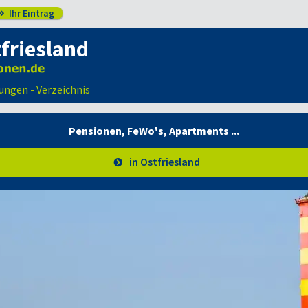
Ihr Eintrag

friesland
ungen - Verzeichnis
Pensionen, FeWo's,
Apartments ...
in Ostfriesland