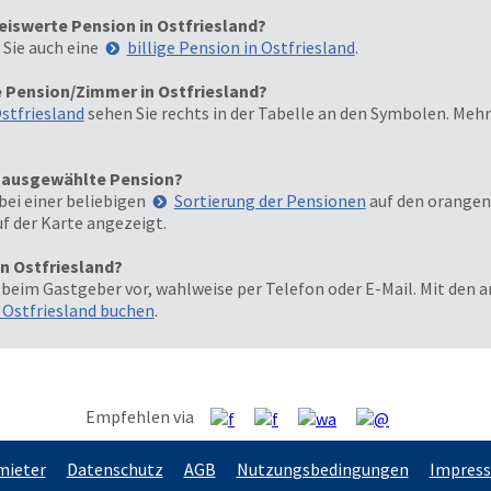
eiswerte Pension in Ostfriesland?
 Sie auch eine
billige Pension in Ostfriesland
.
 Pension/Zimmer in Ostfriesland?
stfriesland
sehen Sie rechts in der Tabelle an den Symbolen. Meh
e ausgewählte Pension?
bei einer beliebigen
Sortierung der Pensionen
auf den orangen 
uf der Karte angezeigt.
in Ostfriesland?
 beim Gastgeber vor, wahlweise per Telefon oder E-Mail. Mit de
n Ostfriesland buchen
.
Empfehlen via
mieter
Datenschutz
AGB
Nutzungsbedingungen
Impres