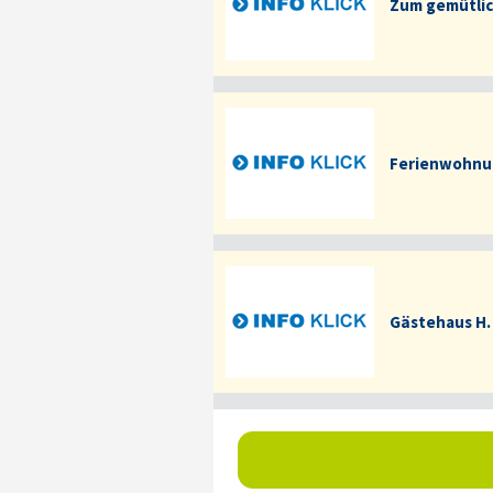
Zum gemütlic
Ferienwohnu
Gästehaus H.