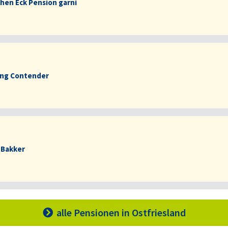
hen Eck Pension garni
ng Contender
 Bakker
alle Pensionen
in Ostfriesland
