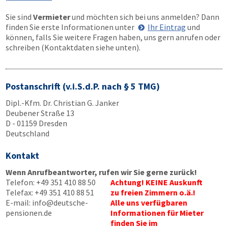
Sie sind
Vermieter
und möchten sich bei uns anmelden? Dann
finden Sie erste Informationen unter
Ihr Eintrag
und
können, falls Sie weitere Fragen haben, uns gern anrufen oder
schreiben (Kontaktdaten siehe unten).
Postanschrift (v.i.S.d.P. nach § 5 TMG)
Dipl.-Kfm. Dr. Christian G. Janker
Deubener Straße 13
D - 01159 Dresden
Deutschland
Kontakt
Wenn Anrufbeantworter, rufen wir Sie gerne zurück!
Telefon:
+49 351 410 88 50
Achtung! KEINE Auskunft
Telefax:
+49 351 410 88 51
zu freien Zimmern o.ä.!
E-mail:
info@deutsche-
Alle uns verfügbaren
pensionen.de
Informationen für Mieter
finden Sie im